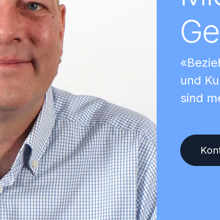
Ge
«Bezie
und Ku
sind m
Kont