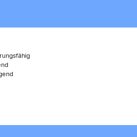
rungsfähig
end
gend