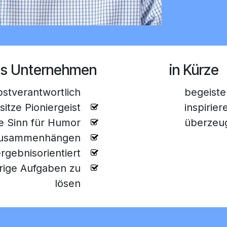
das Unternehmen
in Kürze
bstverantwortlich
begeiste
sitze Pioniergeist
inspirier
 Sinn für Humor
überzeu
 Zusammenhängen
rgebnisorientiert
erige Aufgaben zu
lösen