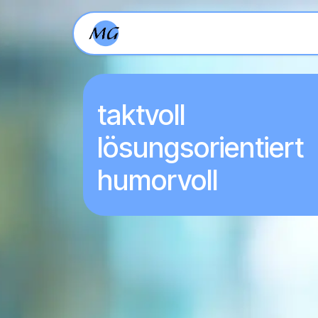
Zum Inhalt springen
Home
Persönlich
taktvoll
lösungsorientiert
humorvoll